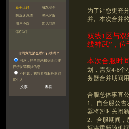
新手上路
游戏安全
为了让您更充
防沉迷系统
腾讯客服
并。本次合并
用户协议
常见问题
Q游助手
双线1区与双
线神武”，位
你同意取消金币排行榜吗？
本次合服时间
同意，钓鱼网站根据金币排
行榜发送骚扰信息
划，需要4-8
不同意，我想看看服务器财
务器合并期间
富牛人
合服总体事宜
1、自合服公告
器将暂时关闭
2、合服期间，
标将重新随机