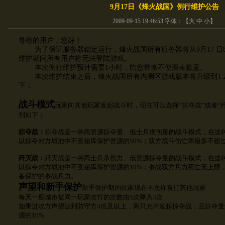
9月17日《烽火战国》例行维护公告
2009-09-15 19:46:53 字体：【
大
中
小
】
尊敬的用户，您好！
为了保证服务器稳定运行，烽火战国所有服务器将从
9月
17 日
维护期间所有用户将无法登陆游戏。
本次例行维护预计需要
1小时，给您带来不便深表歉意。
本次维护结束之后，烽火战国所有内测区游戏版本将升级到1.2
下：
战斗模式
玩家向其他玩家发起战斗时，现在可以选择“掠夺战”或者“
别如下：
掠夺战：
掠夺战是一种高资源掠夺量、低士兵损伤量的战斗模式，在这
以掠夺对方城池中不受秘库保护资源的50%；双方战斗伤亡率最多不超过
歼灭战：
歼灭战是一种高士兵杀伤力、低资源掠夺量的战斗模式，在这
以掠夺对方城池中不受秘库保护资源的10%；参战双方兵力死亡无上限
备保护的参战兵力。
声望和新手保护
新手保护期的玩家现在不允许攻打其他玩家
每天一座城市被同一玩家攻打的次数由5次降为3次
如果进攻方声望达到防守方4倍及以上，则只允许发起掠夺战，且掠夺
源的10%