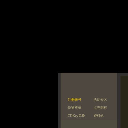
注册帐号
活动专区
快速充值
点亮图标
CDKey兑换
资料站