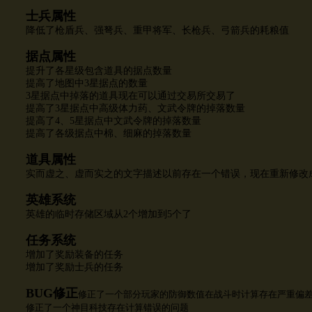
士兵属性
降低了枪盾兵、强弩兵、重甲将军、长枪兵、弓箭兵的耗粮值
据点属性
提升了各星级包含道具的据点数量
提高了地图中3星据点的数量
3星据点中掉落的道具现在可以通过交易所交易了
提高了
3星据点中
高级体力药、文武令牌的掉落数量
提高了
4、5星据点中文武令牌的掉落数量
提高了各级据点中棉、细麻的掉落数量
道具属性
实而虚之、虚而实之的文字描述以前存在一个错误，现在重新修改
英雄系统
英雄的临时存储区域从
2个增加到5个了
任务系统
增加了奖励装备的任务
增加了奖励士兵的任务
BUG修正
修正了一个部分玩家的防御数值在战斗时计算存在严重偏
修正了一个神目科技存在计算错误的问题