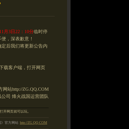
护
11
月
3
日
22
：
10
分
临时停
不便，深表歉意！
确定后我们将更新公告内
下载客户端，打开网页
方网站
http://ZG.QQ.COM
讯公司 烽火战国运营团队
打开网页就可以玩。
国》官方网站
http://ZG.QQ.COM