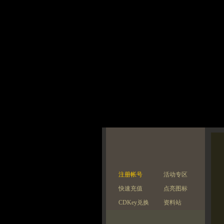
注册帐号
活动专区
快速充值
点亮图标
CDKey兑换
资料站