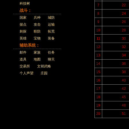
科技树
7
22
战斗：
8
24
国家
兵种
城防
9
26
据点
攻击
运输
10
28
刺探
联防
拓荒
英雄
宝物
装备
11
30
辅助系统：
12
32
邮件
家族
任务
13
34
道具
地图
聊天
14
36
交易所
文韬武略
15
38
个人声望
庄园
16
40
17
42
18
45
19
48
20
51